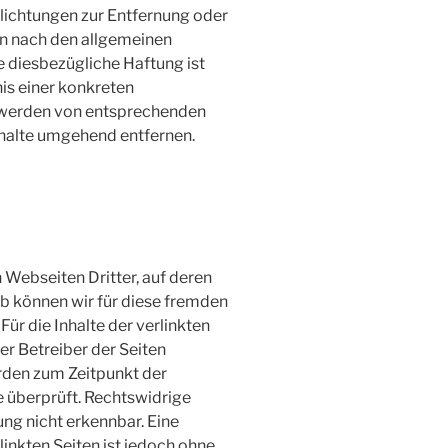
flichtungen zur Entfernung oder
n nach den allgemeinen
e diesbezügliche Haftung ist
is einer konkreten
 werden von entsprechenden
halte umgehend entfernen.
 Webseiten Dritter, auf deren
lb können wir für diese fremden
ür die Inhalte der verlinkten
der Betreiber der Seiten
urden zum Zeitpunkt der
 überprüft. Rechtswidrige
ung nicht erkennbar. Eine
linkten Seiten ist jedoch ohne